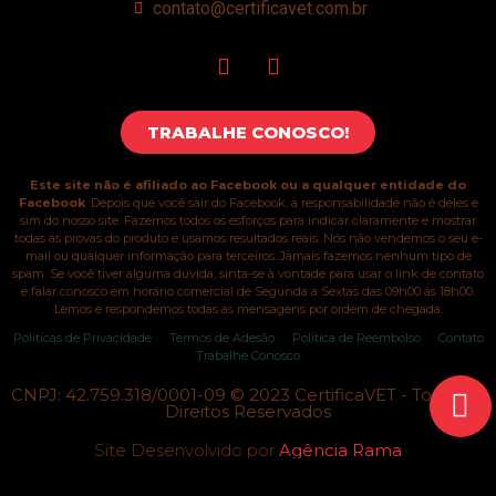
contato@certificavet.com.br
TRABALHE CONOSCO!
Este site não é afiliado ao Facebook ou a qualquer entidade do
Facebook
. Depois que você sair do Facebook, a responsabilidade não é deles e
sim do nosso site. Fazemos todos os esforços para indicar claramente e mostrar
todas as provas do produto e usamos resultados reais. Nós não vendemos o seu e-
mail ou qualquer informação para terceiros. Jamais fazemos nenhum tipo de
spam. Se você tiver alguma dúvida, sinta-se à vontade para usar o link de contato
e falar conosco em horário comercial de Segunda a Sextas das 09h00 ás 18h00.
Lemos e respondemos todas as mensagens por ordem de chegada.
Políticas de Privacidade
Termos de Adesão
Política de Reembolso
Contato
Trabalhe Conosco
CNPJ: 42.759.318/0001-09 © 2023 CertificaVET - Todos os
Direitos Reservados
Site Desenvolvido por
Agência Rama